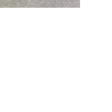
julienhauavocat